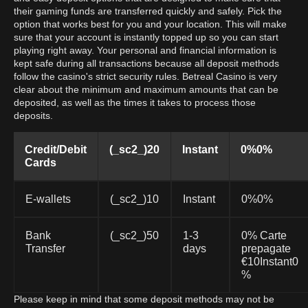
their gaming funds are transferred quickly and safely. Pick the
option that works best for you and your location. This will make
sure that your account is instantly topped up so you can start
playing right away. Your personal and financial information is
kept safe during all transactions because all deposit methods
follow the casino's strict security rules. Betreal Casino is very
clear about the minimum and maximum amounts that can be
deposited, as well as the times it takes to process those
deposits.
Credit/Debit
(_sc2_)20
Instant
0%0%
Cards
E-wallets
(_sc2_)10
Instant
0%0%
Bank
(_sc2_)50
1-3
0% Carte
Transfer
days
prepagate
€10Instant0
%
Please keep in mind that some deposit methods may not be