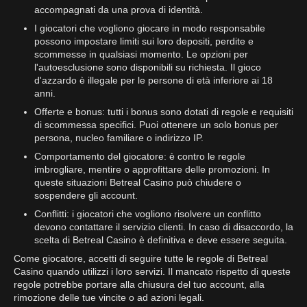
accompagnati da una prova di identità.
I giocatori che vogliono giocare in modo responsabile
possono impostare limiti sui loro depositi, perdite e
scommesse in qualsiasi momento. Le opzioni per
l'autoesclusione sono disponibili su richiesta. Il gioco
d'azzardo è illegale per le persone di età inferiore ai 18
anni.
Offerte e bonus: tutti i bonus sono dotati di regole e requisiti
di scommessa specifici. Puoi ottenere un solo bonus per
persona, nucleo familiare o indirizzo IP.
Comportamento del giocatore: è contro le regole
imbrogliare, mentire o approfittare delle promozioni. In
queste situazioni Betreal Casino può chiudere o
sospendere gli account.
Conflitti: i giocatori che vogliono risolvere un conflitto
devono contattare il servizio clienti. In caso di disaccordo, la
scelta di Betreal Casino è definitiva e deve essere seguita.
Come giocatore, accetti di seguire tutte le regole di Betreal
Casino quando utilizzi i loro servizi. Il mancato rispetto di queste
regole potrebbe portare alla chiusura del tuo account, alla
rimozione delle tue vincite o ad azioni legali.