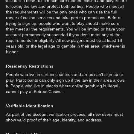
account. These rules make sure that the casino and players are
following the law and protect both parties. People who meet all
the requirements will be the only ones who can use the full
range of casino services and take part in promotions. Before
trying to sign up, people who want to play should make sure
they meet all the requirements. You will be limited or have your
account permanently suspended if you don't meet any of the
requirements for eligibility. All new players must be at least 18
years old, or the legal age to gamble in their area, whichever is
higher.
Residency Restrictions
People who live in certain countries and areas can't sign up or
play. Participants can only sign up if the law in their area allows
it. People who live in places where online gambling is illegal
cannot play at Betreal Casino.
Verifiable Identification
As part of the account verification process, all new users must
show valid proof of their age, identity, and address.