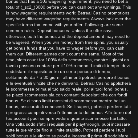
bonus that has a 30x wagering requirement, you need to bet a
total of (_sc2_)3000 before you can cash out any winnings. This
is how wagering requirements work: Betreal Casino promotions
may have different wagering requirements. Always look over the
specific terms that come with your offer. Following are some
common rules: Deposit bonuses: Unless the offer says
otherwise, both the bonus and the deposit amount may need to
be wagered. When you win money from free spins, you usually
get bonus funds that you have to wager before you can cash
them out. Different games don't count the same. Most of the
time, slots count for 100% della scommessa, mentre i giochi da
tavolo possono contare per il 10% o meno. Limiti di tempo: devi
soddisfare il requisito entro un certo periodo di tempo,
solitamente da 7 a 30 giorni, altrimenti potresti perdere il bonus
e le eventuali vincite che ne derivano. Betreal Casino applicherà
le scommesse prima al tuo saldo reale, poi ai tuoi fondi bonus,
se piazzi scommesse sia con contanti depositati che con fondi
bonus. Se ci sono limiti massimi di scommessa mentre hai un
bonus, assicurati di conoscerli. Se li superi, potresti perdere tutti
i progressi compiuti verso l'ottenimento del bonus. All'interno del
tuo account puoi sempre vedere quante scommesse hai fatto.
Una volta soddisfatti i requisiti per il playthrough, puoi incassare
tutte le tue vincite fino al limite stabilito. Potresti perdere i tuoi
soldi bonus e le vincite se provi a incassarli prima di soddisfare i